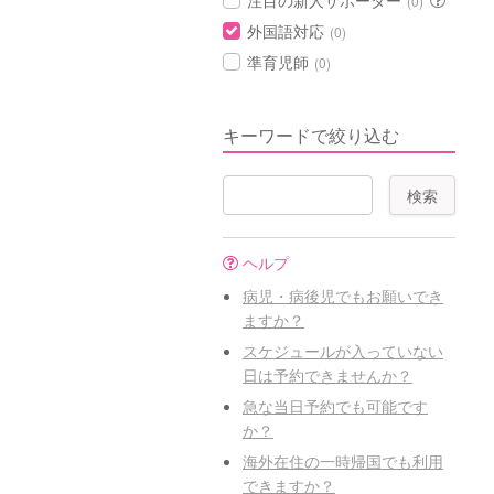
注目の新人サポーター
(0)
外国語対応
(0)
準育児師
(0)
キーワードで絞り込む
ヘルプ
病児・病後児でもお願いでき
ますか？
スケジュールが入っていない
日は予約できませんか？
急な当日予約でも可能です
か？
海外在住の一時帰国でも利用
できますか？