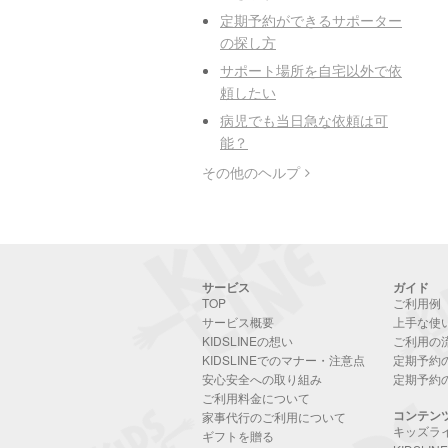
定期予約ができるサポーター
の探し方
サポート場所を自宅以外で依
頼したい
病児でも当日急な依頼は可
能？
その他のヘルプ
サービス
ガイド
TOP
ご利用例
サービス概要
上手な使
KIDSLINEの想い
ご利用の
KIDSLINEでのマナー・注意点
定期予約
安心安全への取り組み
定期予約
ご利用料金について
コンテン
家事代行のご利用について
キッズラ
ギフトを贈る