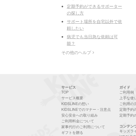
定期予約ができるサポーター
の探し方
サポート場所を自宅以外で依
頼したい
病児でも当日急な依頼は可
能？
その他のヘルプ
サービス
ガイド
TOP
ご利用例
サービス概要
上手な使
KIDSLINEの想い
ご利用の
KIDSLINEでのマナー・注意点
定期予約
安心安全への取り組み
定期予約
ご利用料金について
コンテン
家事代行のご利用について
キッズラ
ギフトを贈る