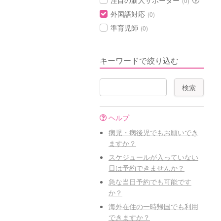
注目の新人サポーター
(0)
外国語対応
(0)
準育児師
(0)
キーワードで絞り込む
ヘルプ
病児・病後児でもお願いでき
ますか？
スケジュールが入っていない
日は予約できませんか？
急な当日予約でも可能です
か？
海外在住の一時帰国でも利用
できますか？