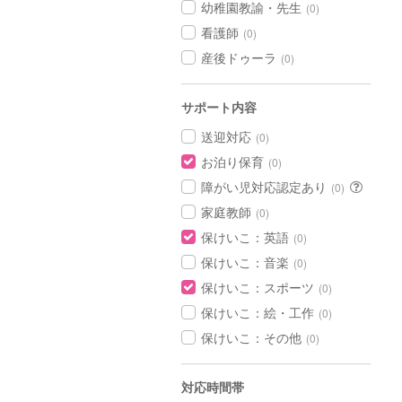
幼稚園教諭・先生
(0)
看護師
(0)
産後ドゥーラ
(0)
サポート内容
送迎対応
(0)
お泊り保育
(0)
障がい児対応認定あり
(0)
家庭教師
(0)
保けいこ：英語
(0)
保けいこ：音楽
(0)
保けいこ：スポーツ
(0)
保けいこ：絵・工作
(0)
保けいこ：その他
(0)
対応時間帯