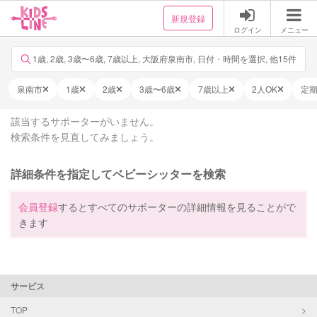
新規登録
ログイン
メニュー
1歳, 2歳, 3歳〜6歳, 7歳以上, 大阪府泉南市, 日付・時間を選択, 他15件
泉南市
1歳
2歳
3歳〜6歳
7歳以上
2人OK
定
該当するサポーターがいません。
検索条件を見直してみましょう。
詳細条件を指定してベビーシッターを検索
会員登録
するとすべてのサポーターの詳細情報を見ることがで
きます
サービス
TOP