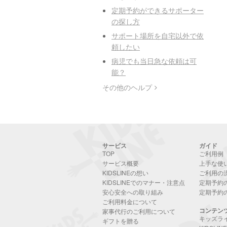
定期予約ができるサポーター
の探し方
サポート場所を自宅以外で依
頼したい
病児でも当日急な依頼は可
能？
その他のヘルプ
サービス
ガイド
TOP
ご利用例
サービス概要
上手な使
KIDSLINEの想い
ご利用の
KIDSLINEでのマナー・注意点
定期予約
安心安全への取り組み
定期予約
ご利用料金について
コンテン
家事代行のご利用について
キッズラ
ギフトを贈る