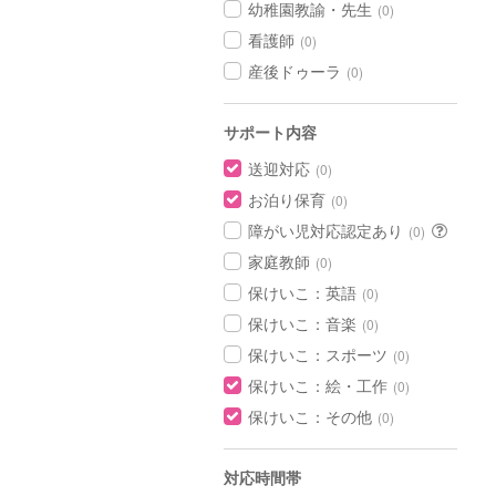
幼稚園教諭・先生
(0)
看護師
(0)
産後ドゥーラ
(0)
サポート内容
送迎対応
(0)
お泊り保育
(0)
障がい児対応認定あり
(0)
家庭教師
(0)
保けいこ：英語
(0)
保けいこ：音楽
(0)
保けいこ：スポーツ
(0)
保けいこ：絵・工作
(0)
保けいこ：その他
(0)
対応時間帯