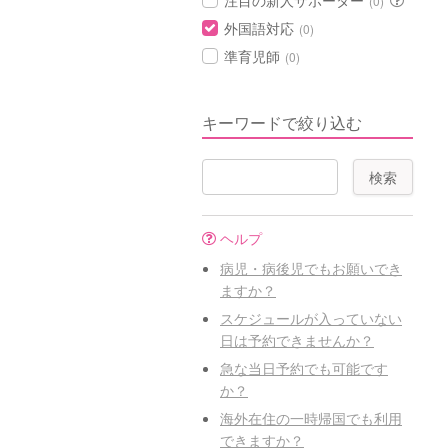
注目の新人サポーター
(0)
外国語対応
(0)
準育児師
(0)
キーワードで絞り込む
ヘルプ
病児・病後児でもお願いでき
ますか？
スケジュールが入っていない
日は予約できませんか？
急な当日予約でも可能です
か？
海外在住の一時帰国でも利用
できますか？