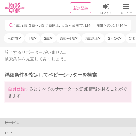
新規登録
ログイン
メニュー
1歳, 2歳, 3歳〜6歳, 7歳以上, 大阪府泉南市, 日付・時間を選択, 他14件
泉南市
1歳
2歳
3歳〜6歳
7歳以上
2人OK
定
該当するサポーターがいません。
検索条件を見直してみましょう。
詳細条件を指定してベビーシッターを検索
会員登録
するとすべてのサポーターの詳細情報を見ることがで
きます
サービス
TOP