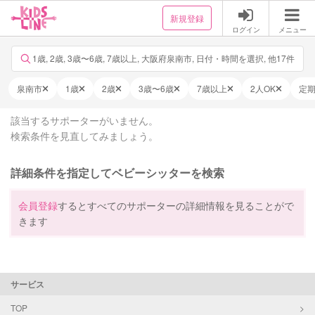
新規登録
ログイン
メニュー
1歳, 2歳, 3歳〜6歳, 7歳以上, 大阪府泉南市, 日付・時間を選択, 他17件
泉南市
1歳
2歳
3歳〜6歳
7歳以上
2人OK
定
該当するサポーターがいません。
検索条件を見直してみましょう。
詳細条件を指定してベビーシッターを検索
会員登録
するとすべてのサポーターの詳細情報を見ることがで
きます
サービス
TOP