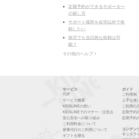
定期予約ができるサポーター
の探し方
サポート場所を自宅以外で依
頼したい
病児でも当日急な依頼は可
能？
その他のヘルプ
サービス
ガイド
TOP
ご利用例
サービス概要
上手な使
KIDSLINEの想い
ご利用の
KIDSLINEでのマナー・注意点
定期予約
安心安全への取り組み
定期予約
ご利用料金について
コンテン
家事代行のご利用について
キッズラ
ギフトを贈る