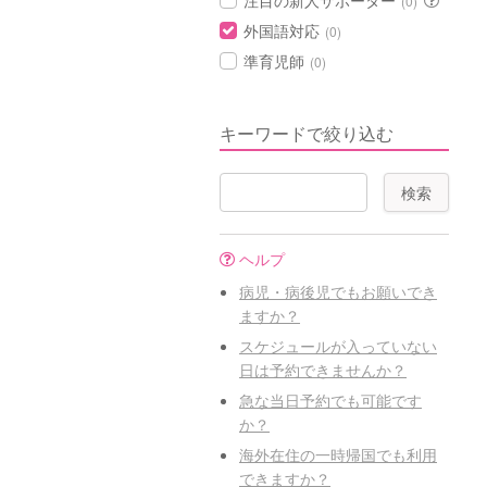
注目の新人サポーター
(0)
外国語対応
(0)
準育児師
(0)
キーワードで絞り込む
ヘルプ
病児・病後児でもお願いでき
ますか？
スケジュールが入っていない
日は予約できませんか？
急な当日予約でも可能です
か？
海外在住の一時帰国でも利用
できますか？