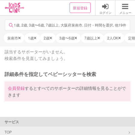
新規登録
ログイン
メニュー
1歳, 2歳, 3歳〜6歳, 7歳以上, 大阪府泉南市, 日付・時間を選択, 他19件
泉南市
1歳
2歳
3歳〜6歳
7歳以上
2人OK
定
該当するサポーターがいません。
検索条件を見直してみましょう。
詳細条件を指定してベビーシッターを検索
会員登録
するとすべてのサポーターの詳細情報を見ることがで
きます
サービス
TOP