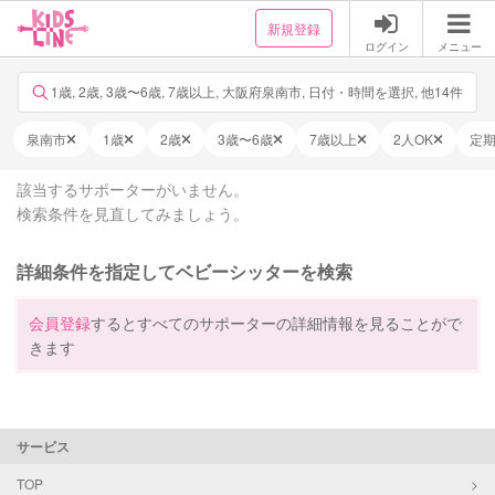
新規登録
ログイン
メニュー
1歳, 2歳, 3歳〜6歳, 7歳以上, 大阪府泉南市, 日付・時間を選択, 他14件
泉南市
1歳
2歳
3歳〜6歳
7歳以上
2人OK
定
該当するサポーターがいません。
検索条件を見直してみましょう。
詳細条件を指定してベビーシッターを検索
会員登録
するとすべてのサポーターの詳細情報を見ることがで
きます
サービス
TOP