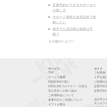
定期予約ができるサポーター
の探し方
サポート場所を自宅以外で依
頼したい
病児でも当日急な依頼は可
能？
その他のヘルプ
サービス
ガイド
TOP
ご利用例
サービス概要
上手な使
KIDSLINEの想い
ご利用の
KIDSLINEでのマナー・注意点
定期予約
安心安全への取り組み
定期予約
ご利用料金について
コンテン
家事代行のご利用について
キッズラ
ギフトを贈る