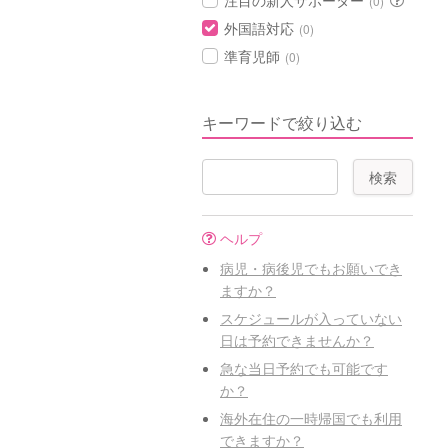
注目の新人サポーター
(0)
外国語対応
(0)
準育児師
(0)
キーワードで絞り込む
ヘルプ
病児・病後児でもお願いでき
ますか？
スケジュールが入っていない
日は予約できませんか？
急な当日予約でも可能です
か？
海外在住の一時帰国でも利用
できますか？