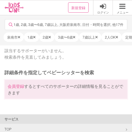
新規登録
ログイン
メニュー
1歳, 2歳, 3歳〜6歳, 7歳以上, 大阪府泉南市, 日付・時間を選択, 他17件
泉南市
1歳
2歳
3歳〜6歳
7歳以上
2人OK
定
該当するサポーターがいません。
検索条件を見直してみましょう。
詳細条件を指定してベビーシッターを検索
会員登録
するとすべてのサポーターの詳細情報を見ることがで
きます
サービス
TOP