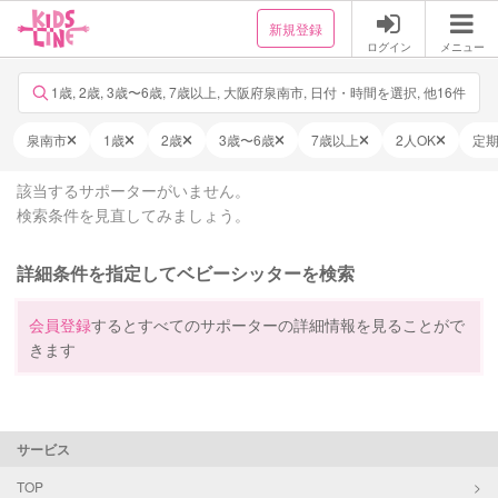
新規登録
ログイン
メニュー
1歳, 2歳, 3歳〜6歳, 7歳以上, 大阪府泉南市, 日付・時間を選択, 他16件
泉南市
1歳
2歳
3歳〜6歳
7歳以上
2人OK
定
該当するサポーターがいません。
検索条件を見直してみましょう。
詳細条件を指定してベビーシッターを検索
会員登録
するとすべてのサポーターの詳細情報を見ることがで
きます
サービス
TOP