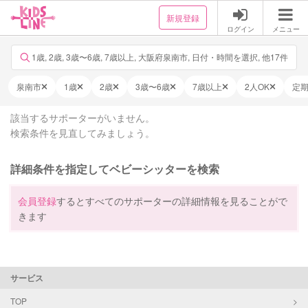
新規登録
ログイン
メニュー
1歳, 2歳, 3歳〜6歳, 7歳以上, 大阪府泉南市, 日付・時間を選択, 他17件
泉南市
1歳
2歳
3歳〜6歳
7歳以上
2人OK
定
該当するサポーターがいません。
検索条件を見直してみましょう。
詳細条件を指定してベビーシッターを検索
会員登録
するとすべてのサポーターの詳細情報を見ることがで
きます
サービス
TOP