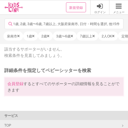
新規登録
ログイン
メニュー
1歳, 2歳, 3歳〜6歳, 7歳以上, 大阪府泉南市, 日付・時間を選択, 他15件
泉南市
1歳
2歳
3歳〜6歳
7歳以上
2人OK
定
該当するサポーターがいません。
検索条件を見直してみましょう。
詳細条件を指定してベビーシッターを検索
会員登録
するとすべてのサポーターの詳細情報を見ることがで
きます
サービス
TOP