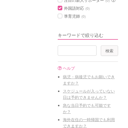
注目の新人サポーター
(0)
外国語対応
(0)
準育児師
(0)
キーワードで絞り込む
ヘルプ
病児・病後児でもお願いでき
ますか？
スケジュールが入っていない
日は予約できませんか？
急な当日予約でも可能です
か？
海外在住の一時帰国でも利用
できますか？