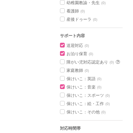
幼稚園教諭・先生
(0)
看護師
(0)
産後ドゥーラ
(0)
サポート内容
送迎対応
(0)
お泊り保育
(0)
障がい児対応認定あり
(0)
家庭教師
(0)
保けいこ：英語
(0)
保けいこ：音楽
(0)
保けいこ：スポーツ
(0)
保けいこ：絵・工作
(0)
保けいこ：その他
(0)
対応時間帯