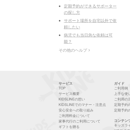
定期予約ができるサポーター
の探し方
サポート場所を自宅以外で依
頼したい
病児でも当日急な依頼は可
能？
その他のヘルプ
サービス
ガイド
TOP
ご利用例
サービス概要
上手な使
KIDSLINEの想い
ご利用の
KIDSLINEでのマナー・注意点
定期予約
安心安全への取り組み
定期予約
ご利用料金について
コンテン
家事代行のご利用について
キッズラ
ギフトを贈る