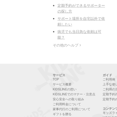
定期予約ができるサポーター
の探し方
サポート場所を自宅以外で依
頼したい
病児でも当日急な依頼は可
能？
その他のヘルプ
サービス
ガイド
TOP
ご利用例
サービス概要
上手な使
KIDSLINEの想い
ご利用の
KIDSLINEでのマナー・注意点
定期予約
安心安全への取り組み
定期予約
ご利用料金について
コンテン
家事代行のご利用について
キッズラ
ギフトを贈る