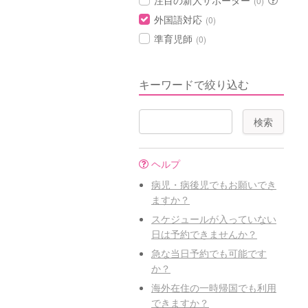
注目の新人サポーター
(0)
外国語対応
(0)
準育児師
(0)
キーワードで絞り込む
ヘルプ
病児・病後児でもお願いでき
ますか？
スケジュールが入っていない
日は予約できませんか？
急な当日予約でも可能です
か？
海外在住の一時帰国でも利用
できますか？