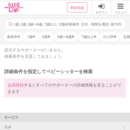
新規登録
ログイン
メニュー
1歳, 2歳, 3歳〜6歳, 7歳以上, 大阪府泉南市, 日付・時間を選択, 他15件
泉南市
1歳
2歳
3歳〜6歳
7歳以上
2人OK
定
該当するサポーターがいません。
検索条件を見直してみましょう。
詳細条件を指定してベビーシッターを検索
会員登録
するとすべてのサポーターの詳細情報を見ることがで
きます
サービス
TOP