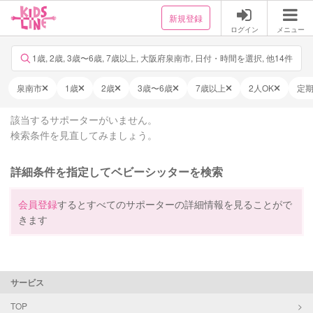
新規登録
ログイン
メニュー
1歳, 2歳, 3歳〜6歳, 7歳以上, 大阪府泉南市, 日付・時間を選択, 他14件
泉南市
1歳
2歳
3歳〜6歳
7歳以上
2人OK
定
該当するサポーターがいません。
検索条件を見直してみましょう。
詳細条件を指定してベビーシッターを検索
会員登録
するとすべてのサポーターの詳細情報を見ることがで
きます
サービス
TOP