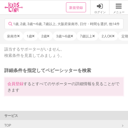
新規登録
ログイン
メニュー
1歳, 2歳, 3歳〜6歳, 7歳以上, 大阪府泉南市, 日付・時間を選択, 他14件
泉南市
1歳
2歳
3歳〜6歳
7歳以上
2人OK
定
該当するサポーターがいません。
検索条件を見直してみましょう。
詳細条件を指定してベビーシッターを検索
会員登録
するとすべてのサポーターの詳細情報を見ることがで
きます
サービス
TOP