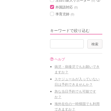
注目の新人サポーター
(0)
外国語対応
(0)
準育児師
(0)
キーワードで絞り込む
ヘルプ
病児・病後児でもお願いでき
ますか？
スケジュールが入っていない
日は予約できませんか？
急な当日予約でも可能です
か？
海外在住の一時帰国でも利用
できますか？