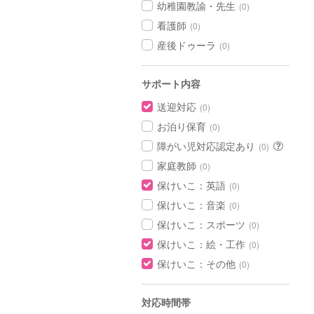
幼稚園教諭・先生
(0)
看護師
(0)
産後ドゥーラ
(0)
サポート内容
送迎対応
(0)
お泊り保育
(0)
障がい児対応認定あり
(0)
家庭教師
(0)
保けいこ：英語
(0)
保けいこ：音楽
(0)
保けいこ：スポーツ
(0)
保けいこ：絵・工作
(0)
保けいこ：その他
(0)
対応時間帯