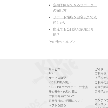
定期予約ができるサポーター
の探し方
サポート場所を自宅以外で依
頼したい
病児でも当日急な依頼は可
能？
その他のヘルプ
サービス
ガイド
TOP
ご利用例
サービス概要
上手な使
KIDSLINEの想い
ご利用の
KIDSLINEでのマナー・注意点
定期予約
安心安全への取り組み
定期予約
ご利用料金について
コンテン
家事代行のご利用について
キッズラ
ギフトを贈る