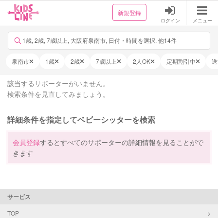
新規登録
ログイン
メニュー
1歳, 2歳, 7歳以上, 大阪府泉南市, 日付・時間を選択, 他14件
泉南市
1歳
2歳
7歳以上
2人OK
定期割引中
送
該当するサポーターがいません。
検索条件を見直してみましょう。
詳細条件を指定してベビーシッターを検索
会員登録
するとすべてのサポーターの詳細情報を見ることがで
きます
サービス
TOP