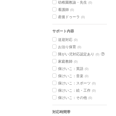
幼稚園教諭・先生
(0)
看護師
(0)
産後ドゥーラ
(0)
サポート内容
送迎対応
(0)
お泊り保育
(0)
障がい児対応認定あり
(0)
家庭教師
(0)
保けいこ：英語
(0)
保けいこ：音楽
(0)
保けいこ：スポーツ
(0)
保けいこ：絵・工作
(0)
保けいこ：その他
(0)
対応時間帯