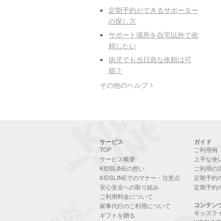
定期予約ができるサポーター
の探し方
サポート場所を自宅以外で依
頼したい
病児でも当日急な依頼は可
能？
その他のヘルプ
サービス
ガイド
TOP
ご利用例
サービス概要
上手な使
KIDSLINEの想い
ご利用の
KIDSLINEでのマナー・注意点
定期予約
安心安全への取り組み
定期予約
ご利用料金について
コンテン
家事代行のご利用について
キッズラ
ギフトを贈る