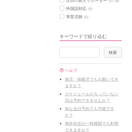
注目の新人サポーター
(0)
外国語対応
(0)
準育児師
(0)
キーワードで絞り込む
ヘルプ
病児・病後児でもお願いでき
ますか？
スケジュールが入っていない
日は予約できませんか？
急な当日予約でも可能です
か？
海外在住の一時帰国でも利用
できますか？