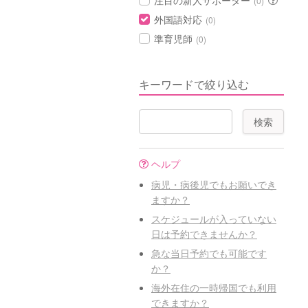
注目の新人サポーター
(0)
外国語対応
(0)
準育児師
(0)
キーワードで絞り込む
ヘルプ
病児・病後児でもお願いでき
ますか？
スケジュールが入っていない
日は予約できませんか？
急な当日予約でも可能です
か？
海外在住の一時帰国でも利用
できますか？