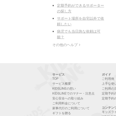
定期予約ができるサポーター
の探し方
サポート場所を自宅以外で依
頼したい
病児でも当日急な依頼は可
能？
その他のヘルプ
サービス
ガイド
TOP
ご利用例
サービス概要
上手な使
KIDSLINEの想い
ご利用の
KIDSLINEでのマナー・注意点
定期予約
安心安全への取り組み
定期予約
ご利用料金について
コンテン
家事代行のご利用について
キッズラ
ギフトを贈る