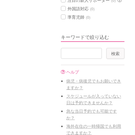
注目の新人サポーター
(0)
外国語対応
(0)
準育児師
(0)
キーワードで絞り込む
ヘルプ
病児・病後児でもお願いでき
ますか？
スケジュールが入っていない
日は予約できませんか？
急な当日予約でも可能です
か？
海外在住の一時帰国でも利用
できますか？