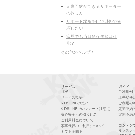
定期予約ができるサポーター
の探し方
サポート場所を自宅以外で依
頼したい
病児でも当日急な依頼は可
能？
その他のヘルプ
サービス
ガイド
TOP
ご利用例
サービス概要
上手な使
KIDSLINEの想い
ご利用の
KIDSLINEでのマナー・注意点
定期予約
安心安全への取り組み
定期予約
ご利用料金について
コンテン
家事代行のご利用について
キッズラ
ギフトを贈る