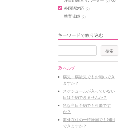
注目の新人サポーター
(0)
外国語対応
(0)
準育児師
(0)
キーワードで絞り込む
ヘルプ
病児・病後児でもお願いでき
ますか？
スケジュールが入っていない
日は予約できませんか？
急な当日予約でも可能です
か？
海外在住の一時帰国でも利用
できますか？