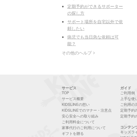
定期予約ができるサポーター
の探し方
サポート場所を自宅以外で依
頼したい
病児でも当日急な依頼は可
能？
その他のヘルプ
サービス
ガイド
TOP
ご利用例
サービス概要
上手な使
KIDSLINEの想い
ご利用の
KIDSLINEでのマナー・注意点
定期予約
安心安全への取り組み
定期予約
ご利用料金について
コンテン
家事代行のご利用について
キッズラ
ギフトを贈る