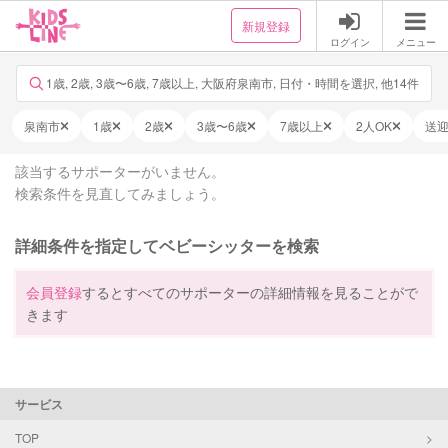
新規登録
ログイン
メニュー
1歳, 2歳, 3歳〜6歳, 7歳以上, 大阪府泉南市, 日付・時間を選択, 他14件
泉南市
1歳
2歳
3歳〜6歳
7歳以上
2人OK
送
該当するサポーターがいません。
検索条件を見直してみましょう。
詳細条件を指定してベビーシッターを検索
会員登録
するとすべてのサポーターの詳細情報を見ることがで
きます
サービス
TOP