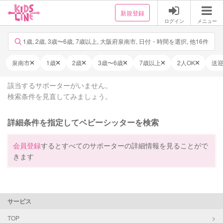
新規登録
ログイン
メニュー
1歳, 2歳, 3歳〜6歳, 7歳以上, 大阪府泉南市, 日付・時間を選択, 他16件
泉南市
1歳
2歳
3歳〜6歳
7歳以上
2人OK
送
該当するサポーターがいません。
検索条件を見直してみましょう。
詳細条件を指定してベビーシッターを検索
会員登録
するとすべてのサポーターの詳細情報を見ることがで
きます
サービス
TOP