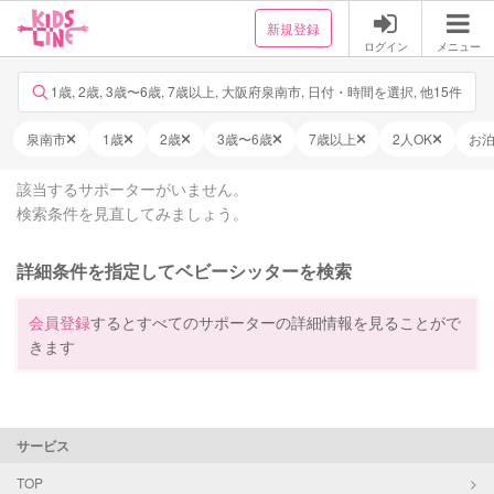
新規登録
ログイン
メニュー
1歳, 2歳, 3歳〜6歳, 7歳以上, 大阪府泉南市, 日付・時間を選択, 他15件
泉南市
1歳
2歳
3歳〜6歳
7歳以上
2人OK
お
該当するサポーターがいません。
検索条件を見直してみましょう。
詳細条件を指定してベビーシッターを検索
会員登録
するとすべてのサポーターの詳細情報を見ることがで
きます
サービス
TOP