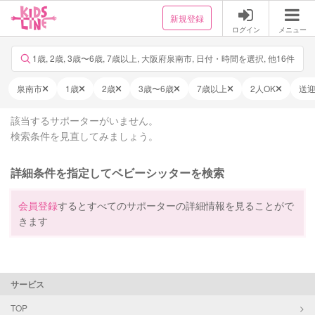
新規登録
ログイン
メニュー
1歳, 2歳, 3歳〜6歳, 7歳以上, 大阪府泉南市, 日付・時間を選択, 他16件
泉南市
1歳
2歳
3歳〜6歳
7歳以上
2人OK
送
該当するサポーターがいません。
検索条件を見直してみましょう。
詳細条件を指定してベビーシッターを検索
会員登録
するとすべてのサポーターの詳細情報を見ることがで
きます
サービス
TOP