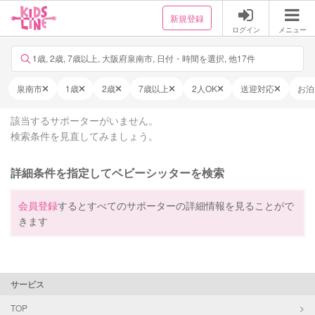
新規登録
ログイン
メニュー
1歳, 2歳, 7歳以上, 大阪府泉南市, 日付・時間を選択, 他17件
泉南市
1歳
2歳
7歳以上
2人OK
送迎対応
お泊
該当するサポーターがいません。
検索条件を見直してみましょう。
詳細条件を指定してベビーシッターを検索
会員登録
するとすべてのサポーターの詳細情報を見ることがで
きます
サービス
TOP