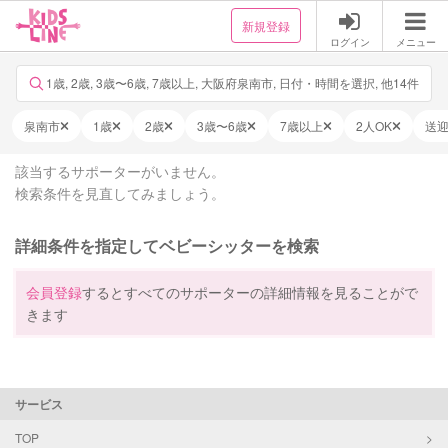
新規登録
ログイン
メニュー
1歳, 2歳, 3歳〜6歳, 7歳以上, 大阪府泉南市, 日付・時間を選択, 他14件
泉南市
1歳
2歳
3歳〜6歳
7歳以上
2人OK
送
該当するサポーターがいません。
検索条件を見直してみましょう。
詳細条件を指定してベビーシッターを検索
会員登録
するとすべてのサポーターの詳細情報を見ることがで
きます
サービス
TOP