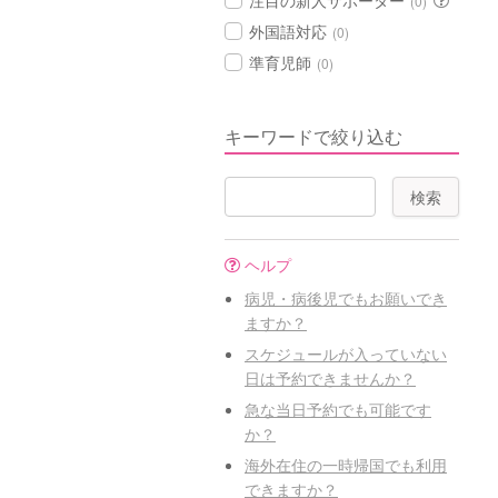
注目の新人サポーター
(0)
外国語対応
(0)
準育児師
(0)
キーワードで絞り込む
ヘルプ
病児・病後児でもお願いでき
ますか？
スケジュールが入っていない
日は予約できませんか？
急な当日予約でも可能です
か？
海外在住の一時帰国でも利用
できますか？