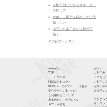
定期予約ができるサポーター
の探し方
サポート場所を自宅以外で依
頼したい
病児でも当日急な依頼は可
能？
その他のヘルプ
サービス
ガイド
TOP
ご利用例
サービス概要
上手な使
KIDSLINEの想い
ご利用の
KIDSLINEでのマナー・注意点
定期予約
安心安全への取り組み
定期予約
ご利用料金について
コンテン
家事代行のご利用について
キッズラ
ギフトを贈る