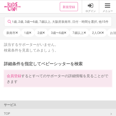
新規登録
ログイン
メニュー
1歳, 2歳, 3歳〜6歳, 7歳以上, 大阪府泉南市, 日付・時間を選択, 他15件
泉南市
1歳
2歳
3歳〜6歳
7歳以上
2人OK
お
該当するサポーターがいません。
検索条件を見直してみましょう。
詳細条件を指定してベビーシッターを検索
会員登録
するとすべてのサポーターの詳細情報を見ることがで
きます
サービス
TOP