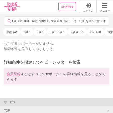
新規登録
ログイン
メニュー
1歳, 2歳, 3歳〜6歳, 7歳以上, 大阪府泉南市, 日付・時間を選択, 他15件
泉南市
1歳
2歳
3歳〜6歳
7歳以上
2人OK
お
該当するサポーターがいません。
検索条件を見直してみましょう。
詳細条件を指定してベビーシッターを検索
会員登録
するとすべてのサポーターの詳細情報を見ることがで
きます
サービス
TOP