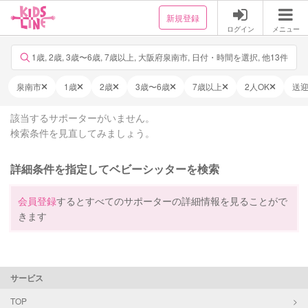
新規登録
ログイン
メニュー
1歳, 2歳, 3歳〜6歳, 7歳以上, 大阪府泉南市, 日付・時間を選択, 他13件
泉南市
1歳
2歳
3歳〜6歳
7歳以上
2人OK
送
該当するサポーターがいません。
検索条件を見直してみましょう。
詳細条件を指定してベビーシッターを検索
会員登録
するとすべてのサポーターの詳細情報を見ることがで
きます
サービス
TOP