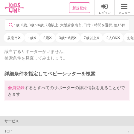
新規登録
ログイン
メニュー
1歳, 2歳, 3歳〜6歳, 7歳以上, 大阪府泉南市, 日付・時間を選択, 他15件
泉南市
1歳
2歳
3歳〜6歳
7歳以上
2人OK
お
該当するサポーターがいません。
検索条件を見直してみましょう。
詳細条件を指定してベビーシッターを検索
会員登録
するとすべてのサポーターの詳細情報を見ることがで
きます
サービス
TOP