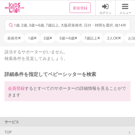
新規登録
ログイン
メニュー
1歳, 2歳, 3歳〜6歳, 7歳以上, 大阪府泉南市, 日付・時間を選択, 他14件
泉南市
1歳
2歳
3歳〜6歳
7歳以上
2人OK
お
該当するサポーターがいません。
検索条件を見直してみましょう。
詳細条件を指定してベビーシッターを検索
会員登録
するとすべてのサポーターの詳細情報を見ることがで
きます
サービス
TOP