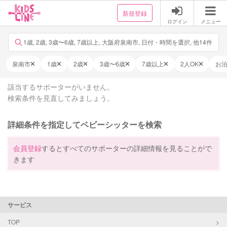
新規登録
ログイン
メニュー
1歳, 2歳, 3歳〜6歳, 7歳以上, 大阪府泉南市, 日付・時間を選択, 他14件
泉南市
1歳
2歳
3歳〜6歳
7歳以上
2人OK
お
該当するサポーターがいません。
検索条件を見直してみましょう。
詳細条件を指定してベビーシッターを検索
会員登録
するとすべてのサポーターの詳細情報を見ることがで
きます
サービス
TOP