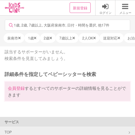
新規登録
ログイン
メニュー
1歳, 2歳, 7歳以上, 大阪府泉南市, 日付・時間を選択, 他17件
泉南市
1歳
2歳
7歳以上
2人OK
送迎対応
お泊
該当するサポーターがいません。
検索条件を見直してみましょう。
詳細条件を指定してベビーシッターを検索
会員登録
するとすべてのサポーターの詳細情報を見ることがで
きます
サービス
TOP