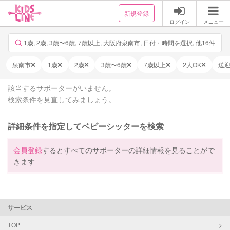
新規登録
ログイン
メニュー
1歳, 2歳, 3歳〜6歳, 7歳以上, 大阪府泉南市, 日付・時間を選択, 他16件
泉南市
1歳
2歳
3歳〜6歳
7歳以上
2人OK
送
該当するサポーターがいません。
検索条件を見直してみましょう。
詳細条件を指定してベビーシッターを検索
会員登録
するとすべてのサポーターの詳細情報を見ることがで
きます
サービス
TOP