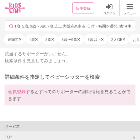
新規登録
ログイン
メニュー
1歳, 2歳, 3歳〜6歳, 7歳以上, 大阪府泉南市, 日付・時間を選択, 他14件
泉南市
1歳
2歳
3歳〜6歳
7歳以上
2人OK
お
該当するサポーターがいません。
検索条件を見直してみましょう。
詳細条件を指定してベビーシッターを検索
会員登録
するとすべてのサポーターの詳細情報を見ることがで
きます
サービス
TOP