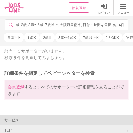
新規登録
ログイン
メニュー
1歳, 2歳, 3歳〜6歳, 7歳以上, 大阪府泉南市, 日付・時間を選択, 他14件
泉南市
1歳
2歳
3歳〜6歳
7歳以上
2人OK
送
該当するサポーターがいません。
検索条件を見直してみましょう。
詳細条件を指定してベビーシッターを検索
会員登録
するとすべてのサポーターの詳細情報を見ることがで
きます
サービス
TOP