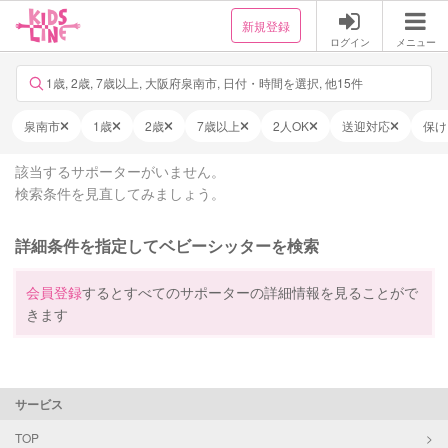
新規登録
ログイン
メニュー
1歳, 2歳, 7歳以上, 大阪府泉南市, 日付・時間を選択, 他15件
泉南市
1歳
2歳
7歳以上
2人OK
送迎対応
保け
該当するサポーターがいません。
検索条件を見直してみましょう。
詳細条件を指定してベビーシッターを検索
会員登録
するとすべてのサポーターの詳細情報を見ることがで
きます
サービス
TOP