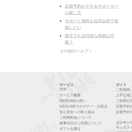
定期予約ができるサポーター
の探し方
サポート場所を自宅以外で依
頼したい
病児でも当日急な依頼は可
能？
その他のヘルプ
サービス
ガイド
TOP
ご利用例
サービス概要
上手な使
KIDSLINEの想い
ご利用の
KIDSLINEでのマナー・注意点
定期予約
安心安全への取り組み
定期予約
ご利用料金について
コンテン
家事代行のご利用について
キッズラ
ギフトを贈る