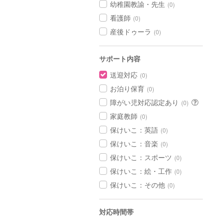
幼稚園教諭・先生
(0)
看護師
(0)
産後ドゥーラ
(0)
サポート内容
送迎対応
(0)
お泊り保育
(0)
障がい児対応認定あり
(0)
家庭教師
(0)
保けいこ：英語
(0)
保けいこ：音楽
(0)
保けいこ：スポーツ
(0)
保けいこ：絵・工作
(0)
保けいこ：その他
(0)
対応時間帯