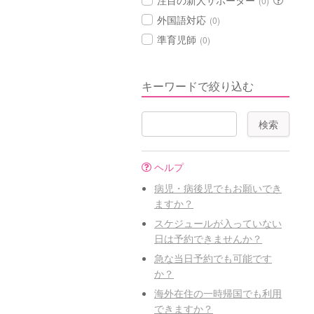
注目の新人サポーター
(0)
外国語対応
(0)
準育児師
(0)
キーワードで絞り込む
ヘルプ
病児・病後児でもお願いでき
ますか？
スケジュールが入っていない
日は予約できませんか？
急な当日予約でも可能です
か？
海外在住の一時帰国でも利用
できますか？