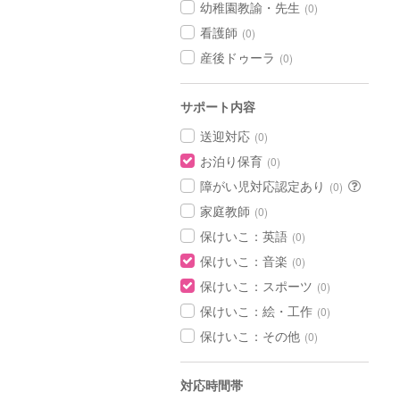
幼稚園教諭・先生
(0)
看護師
(0)
産後ドゥーラ
(0)
サポート内容
送迎対応
(0)
お泊り保育
(0)
障がい児対応認定あり
(0)
家庭教師
(0)
保けいこ：英語
(0)
保けいこ：音楽
(0)
保けいこ：スポーツ
(0)
保けいこ：絵・工作
(0)
保けいこ：その他
(0)
対応時間帯