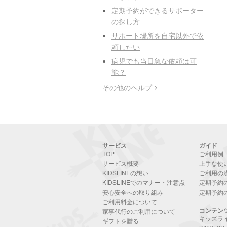
定期予約ができるサポーター
の探し方
サポート場所を自宅以外で依
頼したい
病児でも当日急な依頼は可
能？
その他のヘルプ
サービス
ガイド
TOP
ご利用例
サービス概要
上手な使
KIDSLINEの想い
ご利用の
KIDSLINEでのマナー・注意点
定期予約
安心安全への取り組み
定期予約
ご利用料金について
コンテン
家事代行のご利用について
キッズラ
ギフトを贈る