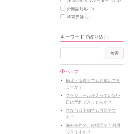
注目の新人サポーター
(0)
外国語対応
(0)
準育児師
(0)
キーワードで絞り込む
ヘルプ
病児・病後児でもお願いでき
ますか？
スケジュールが入っていない
日は予約できませんか？
急な当日予約でも可能です
か？
海外在住の一時帰国でも利用
できますか？