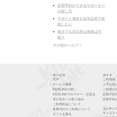
定期予約ができるサポーター
の探し方
サポート場所を自宅以外で依
頼したい
病児でも当日急な依頼は可
能？
その他のヘルプ
サービス
ガイド
TOP
ご利用例
サービス概要
上手な使
KIDSLINEの想い
ご利用の
KIDSLINEでのマナー・注意点
定期予約
安心安全への取り組み
定期予約
ご利用料金について
コンテン
家事代行のご利用について
キッズラ
ギフトを贈る