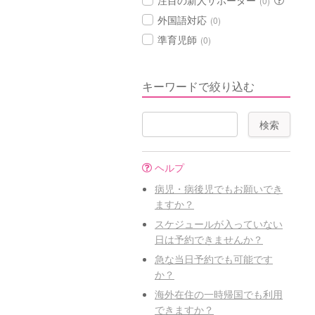
注目の新人サポーター
(0)
外国語対応
(0)
準育児師
(0)
キーワードで絞り込む
ヘルプ
病児・病後児でもお願いでき
ますか？
スケジュールが入っていない
日は予約できませんか？
急な当日予約でも可能です
か？
海外在住の一時帰国でも利用
できますか？