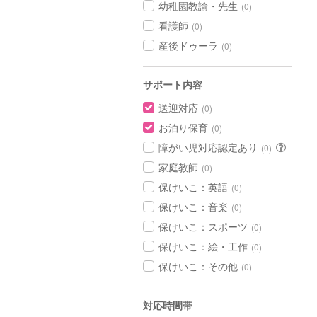
幼稚園教諭・先生
(0)
看護師
(0)
産後ドゥーラ
(0)
サポート内容
送迎対応
(0)
お泊り保育
(0)
障がい児対応認定あり
(0)
家庭教師
(0)
保けいこ：英語
(0)
保けいこ：音楽
(0)
保けいこ：スポーツ
(0)
保けいこ：絵・工作
(0)
保けいこ：その他
(0)
対応時間帯