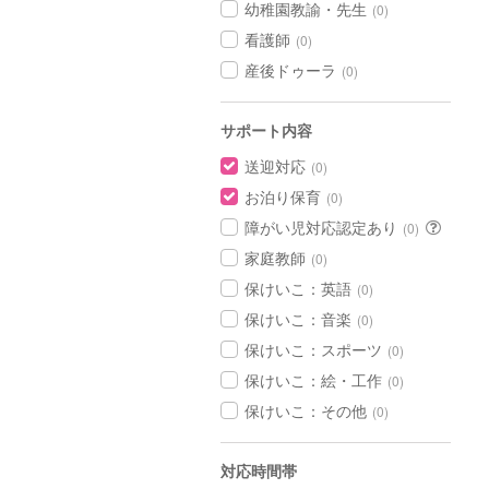
幼稚園教諭・先生
(0)
看護師
(0)
産後ドゥーラ
(0)
サポート内容
送迎対応
(0)
お泊り保育
(0)
障がい児対応認定あり
(0)
家庭教師
(0)
保けいこ：英語
(0)
保けいこ：音楽
(0)
保けいこ：スポーツ
(0)
保けいこ：絵・工作
(0)
保けいこ：その他
(0)
対応時間帯