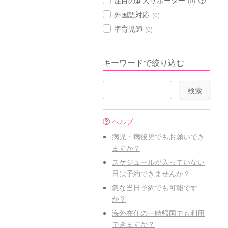
注目の新人サポーター
(0)
外国語対応
(0)
準育児師
(0)
キーワードで絞り込む
ヘルプ
病児・病後児でもお願いでき
ますか？
スケジュールが入っていない
日は予約できませんか？
急な当日予約でも可能です
か？
海外在住の一時帰国でも利用
できますか？