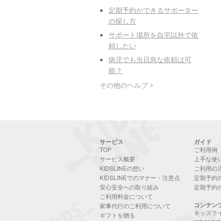
定期予約ができるサポーター
の探し方
サポート場所を自宅以外で依
頼したい
病児でも当日急な依頼は可
能？
その他のヘルプ
サービス
ガイド
TOP
ご利用例
サービス概要
上手な使
KIDSLINEの想い
ご利用の
KIDSLINEでのマナー・注意点
定期予約
安心安全への取り組み
定期予約
ご利用料金について
コンテン
家事代行のご利用について
キッズラ
ギフトを贈る