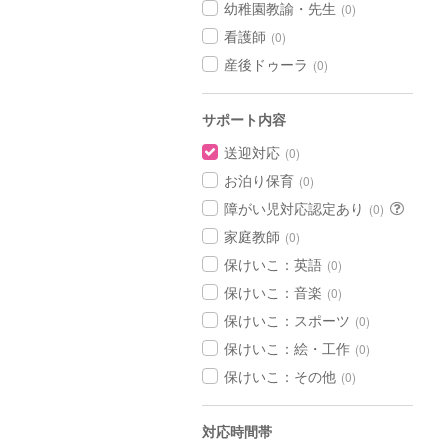
幼稚園教諭・先生
(0)
看護師
(0)
産後ドゥーラ
(0)
サポート内容
送迎対応
(0)
お泊り保育
(0)
障がい児対応認定あり
(0)
家庭教師
(0)
保けいこ：英語
(0)
保けいこ：音楽
(0)
保けいこ：スポーツ
(0)
保けいこ：絵・工作
(0)
保けいこ：その他
(0)
対応時間帯