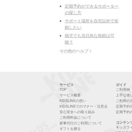
定期予約ができるサポーター
の探し方
サポート場所を自宅以外で依
頼したい
病児でも当日急な依頼は可
能？
その他のヘルプ
サービス
ガイド
TOP
ご利用例
サービス概要
上手な使
KIDSLINEの想い
ご利用の
KIDSLINEでのマナー・注意点
定期予約
安心安全への取り組み
定期予約
ご利用料金について
コンテン
家事代行のご利用について
キッズラ
ギフトを贈る