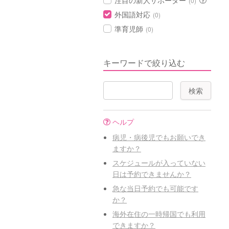
注目の新人サポーター
(0)
外国語対応
(0)
準育児師
(0)
キーワードで絞り込む
ヘルプ
病児・病後児でもお願いでき
ますか？
スケジュールが入っていない
日は予約できませんか？
急な当日予約でも可能です
か？
海外在住の一時帰国でも利用
できますか？