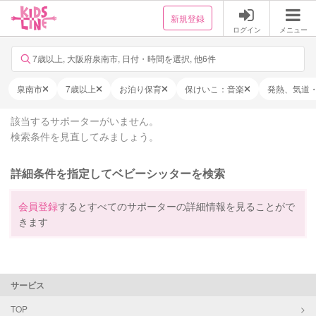
新規登録
ログイン
メニュー
7歳以上, 大阪府泉南市, 日付・時間を選択, 他6件
泉南市
7歳以上
お泊り保育
保けいこ：音楽
発熱、気道
該当するサポーターがいません。
検索条件を見直してみましょう。
詳細条件を指定してベビーシッターを検索
会員登録
するとすべてのサポーターの詳細情報を見ることがで
きます
サービス
TOP