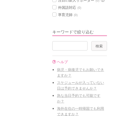
注目の新人サポーター
(0)
外国語対応
(0)
準育児師
(0)
キーワードで絞り込む
ヘルプ
病児・病後児でもお願いでき
ますか？
スケジュールが入っていない
日は予約できませんか？
急な当日予約でも可能です
か？
海外在住の一時帰国でも利用
できますか？