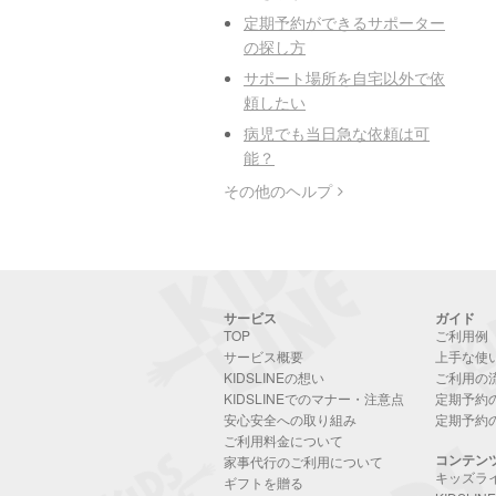
定期予約ができるサポーター
の探し方
サポート場所を自宅以外で依
頼したい
病児でも当日急な依頼は可
能？
その他のヘルプ
サービス
ガイド
TOP
ご利用例
サービス概要
上手な使
KIDSLINEの想い
ご利用の
KIDSLINEでのマナー・注意点
定期予約
安心安全への取り組み
定期予約
ご利用料金について
コンテン
家事代行のご利用について
キッズラ
ギフトを贈る