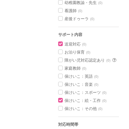
幼稚園教諭・先生
(0)
看護師
(0)
産後ドゥーラ
(0)
サポート内容
送迎対応
(0)
お泊り保育
(0)
障がい児対応認定あり
(0)
家庭教師
(0)
保けいこ：英語
(0)
保けいこ：音楽
(0)
保けいこ：スポーツ
(0)
保けいこ：絵・工作
(0)
保けいこ：その他
(0)
対応時間帯